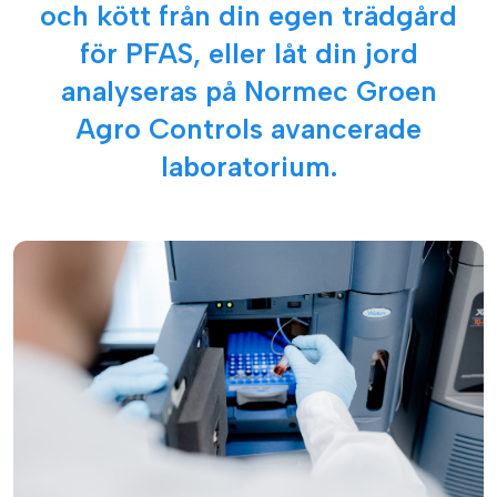
och kött från din egen trädgård
för PFAS, eller låt din jord
analyseras på Normec Groen
Agro Controls avancerade
laboratorium.