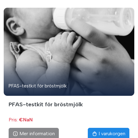
PFAS-testkit för bröstmjölk
PFAS-testkit för bröstmjölk
Pris:
€NaN
Mer information
I varukorgen