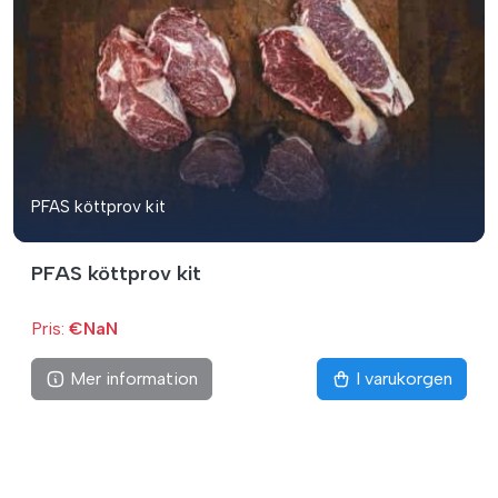
PFAS köttprov kit
PFAS köttprov kit
Pris:
€NaN
Mer information
I varukorgen