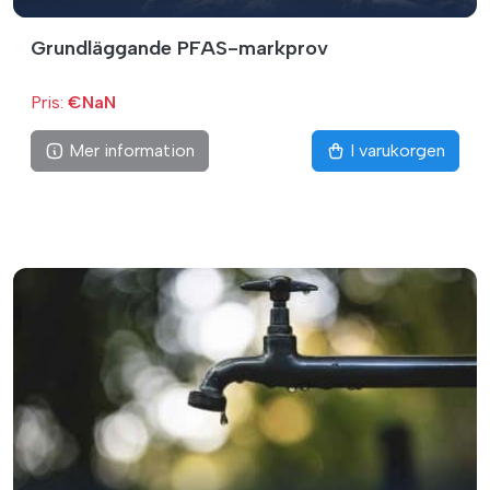
Grundläggande PFAS-markprov
Pris:
€NaN
Mer information
I varukorgen