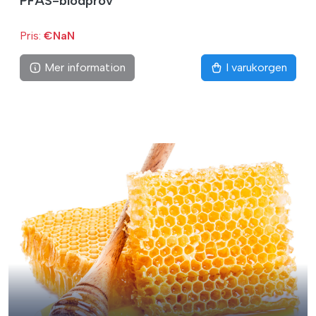
PFAS-blodprov
Pris:
€NaN
Mer information
I varukorgen