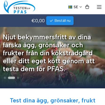
SE
€0,00
Beställ nu
Njut bekymmersfritt av dina
färska ägg, grönsaker och
frukter från din köksträdgård
eller ditt eget kött genom att
testa dem för PFAS.
Test dina ägg, grönsaker, frukt