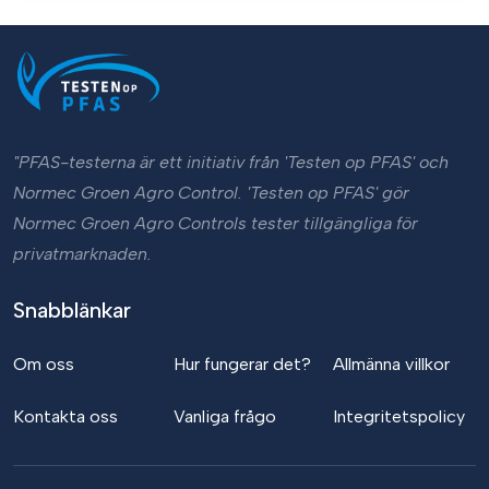
"PFAS-testerna är ett initiativ från 'Testen op PFAS' och
Normec Groen Agro Control. 'Testen op PFAS' gör
Normec Groen Agro Controls tester tillgängliga för
privatmarknaden.
Snabblänkar
Om oss
Hur fungerar det?
Allmänna villkor
Kontakta oss
Vanliga frågo
Integritetspolicy