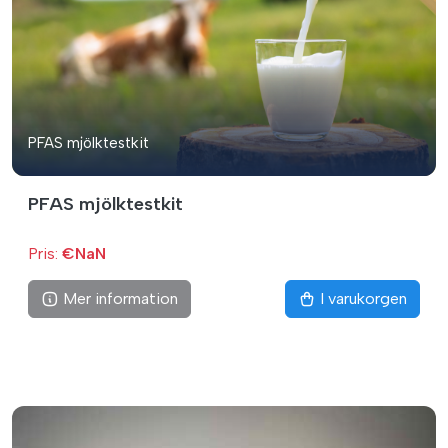
PFAS mjölktestkit
PFAS mjölktestkit
Pris:
€NaN
Mer information
I varukorgen