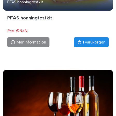
PFAS honningtestkit
PFAS honningtestkit
Pris:
€NaN
Mer information
I varukorgen