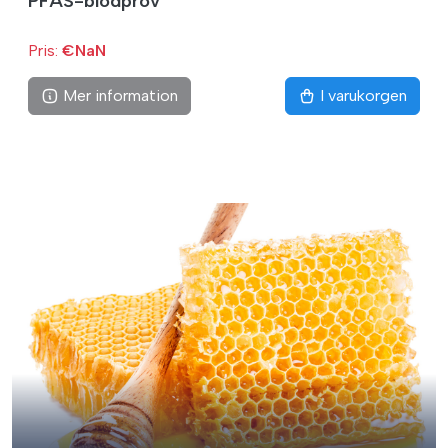
PFAS-blodprov
Pris:
€NaN
Mer information
I varukorgen