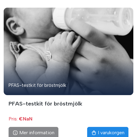
PFAS-testkit för bröstmjölk
PFAS-testkit för bröstmjölk
Pris:
€NaN
Mer information
I varukorgen