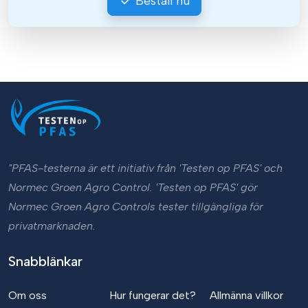
Beställ nu
"PFAS-testerna är ett initiativ från 'Testen op PFAS' och
Normec Groen Agro Control. 'Testen op PFAS' gör
Normec Groen Agro Controls tester tillgängliga för
privatmarknaden.
Snabblänkar
Om oss
Hur fungerar det?
Allmänna villkor