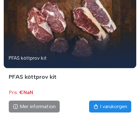
PFAS köttprov kit
PFAS köttprov kit
Pris:
€NaN
Mer information
I varukorgen