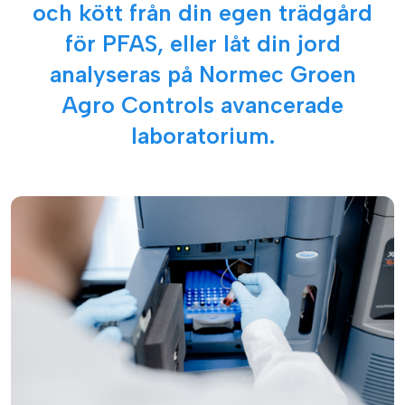
och kött från din egen trädgård
för PFAS, eller låt din jord
analyseras på Normec Groen
Agro Controls avancerade
laboratorium.