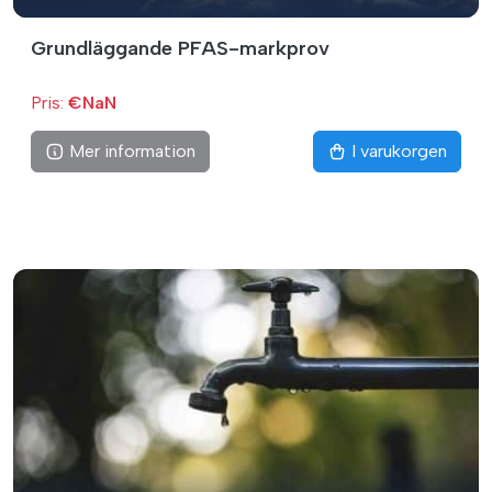
Grundläggande PFAS-markprov
Pris:
€NaN
Mer information
I varukorgen