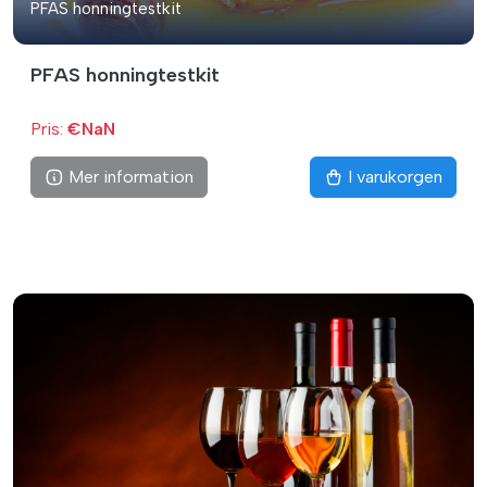
PFAS honningtestkit
PFAS honningtestkit
Pris:
€NaN
Mer information
I varukorgen