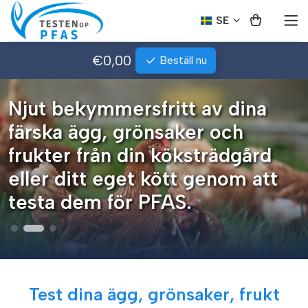
SE
€0,00
Beställ nu
Njut bekymmersfritt av dina
färska ägg, grönsaker och
frukter från din köksträdgård
eller ditt eget kött genom att
testa dem för PFAS.
Test dina ägg, grönsaker, frukt