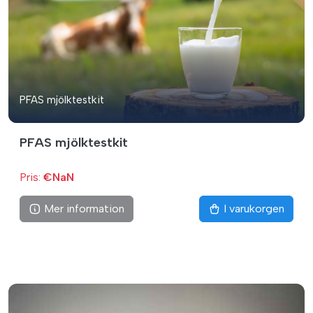
PFAS mjölktestkit
PFAS mjölktestkit
Pris:
€NaN
Mer information
I varukorgen