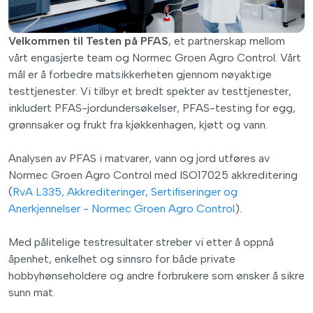
Velkommen til Testen på PFAS
, et partnerskap mellom
vårt engasjerte team og Normec Groen Agro Control. Vårt
mål er å forbedre matsikkerheten gjennom nøyaktige
testtjenester. Vi tilbyr et bredt spekter av testtjenester,
inkludert PFAS-jordundersøkelser, PFAS-testing for egg,
grønnsaker og frukt fra kjøkkenhagen, kjøtt og vann.
Analysen av PFAS i matvarer, vann og jord utføres av
Normec Groen Agro Control med ISO17025 akkreditering
(
RvA L335, Akkrediteringer, Sertifiseringer og
Anerkjennelser - Normec Groen Agro Control
).
Med pålitelige testresultater streber vi etter å oppnå
åpenhet, enkelhet og sinnsro for både private
hobbyhønseholdere og andre forbrukere som ønsker å sikre
sunn mat.