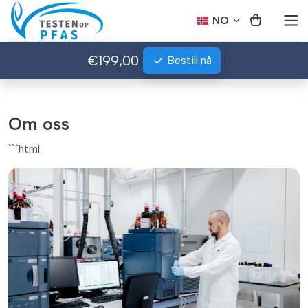
NO
€199,00
Bestill nå
Om oss
```html